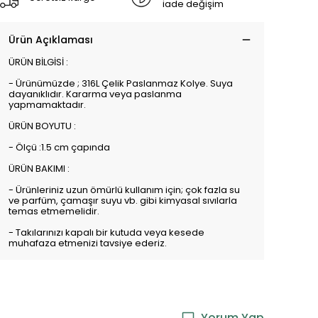
iade değişim
Ürün Açıklaması
ÜRÜN BİLGİSİ :
- Ürünümüzde ; 316L Çelik Paslanmaz Kolye. Suya
dayanıklıdır. Kararma veya paslanma
yapmamaktadır.
ÜRÜN BOYUTU :
- Ölçü :1.5 cm çapında
ÜRÜN BAKIMI :
- Ürünleriniz uzun ömürlü kullanım için; çok fazla su
ve parfüm, çamaşır suyu vb. gibi kimyasal sıvılarla
temas etmemelidir.
- Takılarınızı kapalı bir kutuda veya kesede
muhafaza etmenizi tavsiye ederiz.
Yorum Yap