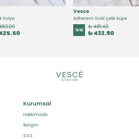
Vesce
k Kolye
Adherent Gold çelik küpe
483.00
₺ 491.40
%
12
425.50
₺ 432.90
Kurumsal
Hakkımızda
İletişim
S.S.S