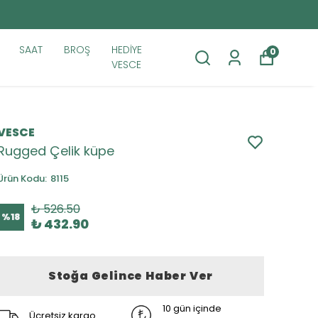
SAAT
BROŞ
HEDİYE
0
VESCE
VESCE
Rugged Çelik küpe
Ürün Kodu
:
8115
₺ 526.50
%
18
₺ 432.90
Stoğa Gelince Haber Ver
10 gün içinde
Ücretsiz kargo