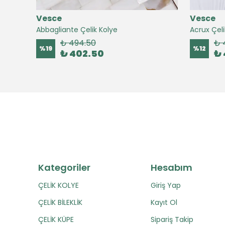
Vesce
Vesce
Abbagliante Çelik Kolye
Acrux Çeli
₺ 494.50
₺ 
%
19
%
12
₺ 402.50
₺ 
Kategoriler
Hesabım
ÇELİK KOLYE
Giriş Yap
ÇELİK BİLEKLİK
Kayıt Ol
ÇELİK KÜPE
Sipariş Takip