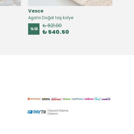
Vesce
Vesc
Agata Doğal taş kolye
Agate 
₺ 621.00
%
13
%
16
₺ 540.50