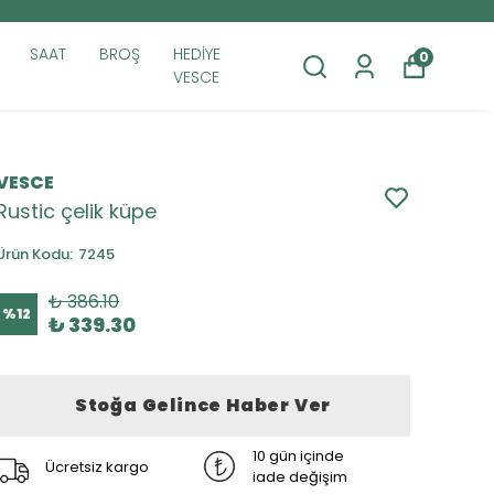
SAAT
BROŞ
HEDİYE
0
VESCE
VESCE
Rustic çelik küpe
Ürün Kodu
:
7245
₺ 386.10
%
12
₺ 339.30
Stoğa Gelince Haber Ver
10 gün içinde
Ücretsiz kargo
iade değişim