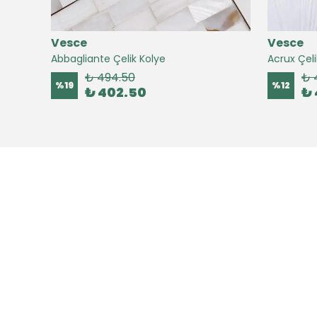
Vesce
Vesce
Abbagliante Çelik Kolye
Acrux Çeli
₺ 494.50
₺ 
%
19
%
12
₺ 402.50
₺ 