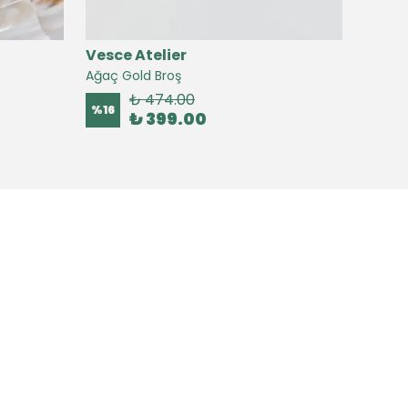
Vesce Atelier
Vesc
Ağaç Gold Broş
Agata 
₺ 474.00
%
16
%
13
₺ 399.00