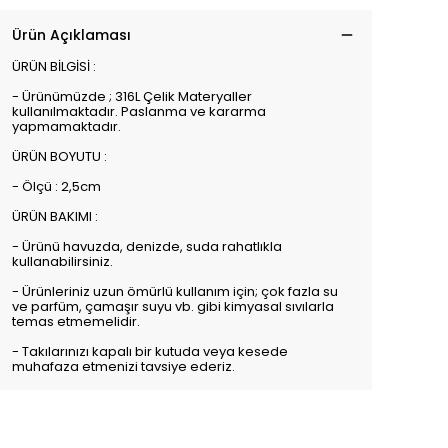
Ürün Açıklaması
ÜRÜN BİLGİSİ :
- Ürünümüzde ; 316L Çelik Materyaller
kullanılmaktadır. Paslanma ve kararma
yapmamaktadır.
ÜRÜN BOYUTU :
- Ölçü : 2,5cm
ÜRÜN BAKIMI :
- Ürünü havuzda, denizde, suda rahatlıkla
kullanabilirsiniz.
- Ürünleriniz uzun ömürlü kullanım için; çok fazla su
ve parfüm, çamaşır suyu vb. gibi kimyasal sıvılarla
temas etmemelidir.
- Takılarınızı kapalı bir kutuda veya kesede
muhafaza etmenizi tavsiye ederiz.