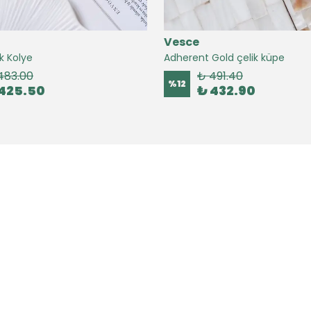
Vesce
k Kolye
Adherent Gold çelik küpe
483.00
₺ 491.40
%
12
425.50
₺ 432.90