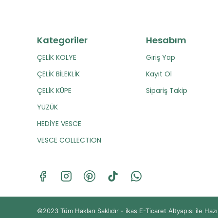
Kategoriler
Hesabım
ÇELİK KOLYE
Giriş Yap
ÇELİK BİLEKLİK
Kayıt Ol
ÇELİK KÜPE
Sipariş Takip
YÜZÜK
HEDİYE VESCE
VESCE COLLECTION
©2023 Tüm Hakları Saklıdır - ikas E-Ticaret
Altyapısı ile Hazı