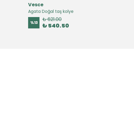
Vesce
Vesc
Agata Doğal taş kolye
Agate 
₺ 621.00
%
13
%
16
₺ 540.50