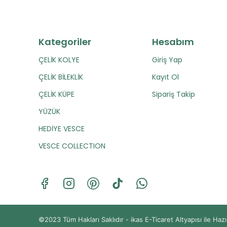
Kategoriler
Hesabım
ÇELİK KOLYE
Giriş Yap
ÇELİK BİLEKLİK
Kayıt Ol
ÇELİK KÜPE
Sipariş Takip
YÜZÜK
HEDİYE VESCE
VESCE COLLECTION
©2023 Tüm Hakları Saklıdır - ikas E-Ticaret
Altyapısı ile Hazı