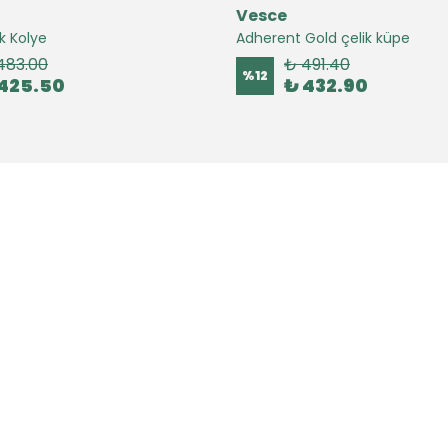
Vesce
k Kolye
Adherent Gold çelik küpe
483.00
₺ 491.40
%
12
425.50
₺ 432.90