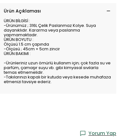
Ürün Açıklaması
ÜRÜN BİLGİSİ :
-Ürünümüz ; 316L Çelik Paslanmaz Kolye. Suya
dayanıklıdır. Kararma veya paslanma
yapmamaktadır.
ÜRÜN BOYUTU :
Ölçüsü 1.5 cm çapında
-Ölçüsü ; 45cm + 5cm zincir
ÜRÜN BAKIMI :
-Ürünleriniz uzun ömürlü kullanım için; çok fazla su ve
parfüm, çamaşır suyu vb. gibi kimyasal sıvılarla
temas etmemelidir.
-Takılarınızı kapalı bir kutuda veya kesede muhafaza
etmenizi tavsiye ederiz.
Yorum Yap