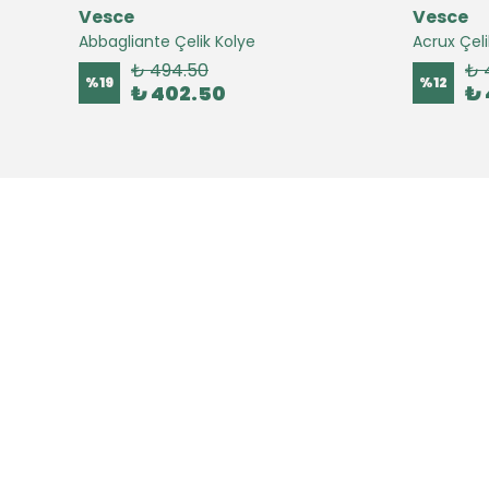
Vesce
Vesce
Abbagliante Çelik Kolye
Acrux Çeli
₺ 494.50
₺ 
%
19
%
12
₺ 402.50
₺ 