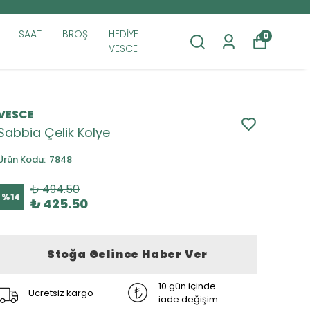
SAAT
BROŞ
HEDİYE
0
VESCE
VESCE
Sabbia Çelik Kolye
Ürün Kodu
:
7848
₺ 494.50
%
14
₺ 425.50
Stoğa Gelince Haber Ver
10 gün içinde
Ücretsiz kargo
iade değişim