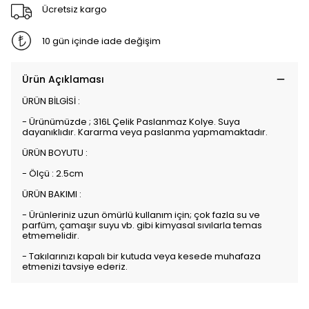
Ücretsiz kargo
10 gün içinde iade değişim
Ürün Açıklaması
ÜRÜN BİLGİSİ :
- Ürünümüzde ; 316L Çelik Paslanmaz Kolye. Suya
dayanıklıdır. Kararma veya paslanma yapmamaktadır.
ÜRÜN BOYUTU :
- Ölçü : 2.5cm
ÜRÜN BAKIMI :
- Ürünleriniz uzun ömürlü kullanım için; çok fazla su ve
parfüm, çamaşır suyu vb. gibi kimyasal sıvılarla temas
etmemelidir.
- Takılarınızı kapalı bir kutuda veya kesede muhafaza
etmenizi tavsiye ederiz.