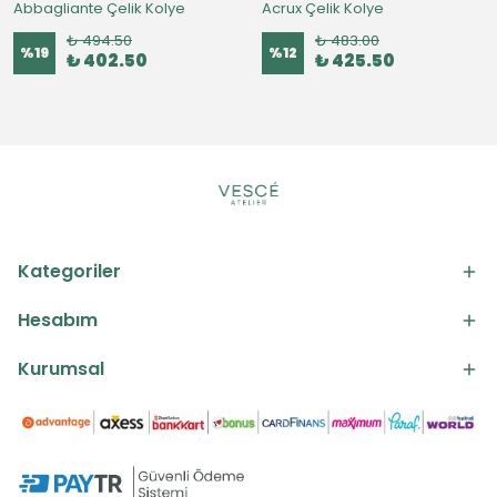
Abbagliante Çelik Kolye
Acrux Çelik Kolye
₺ 494.50
₺ 483.00
%
19
%
12
₺ 402.50
₺ 425.50
Kategoriler
Hesabım
Kurumsal