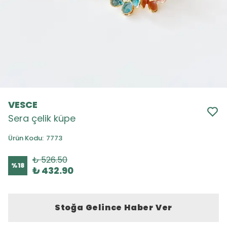
VESCE
Sera çelik küpe
Ürün Kodu
:
7773
₺ 526.50
%
18
₺ 432.90
Stoğa Gelince Haber Ver