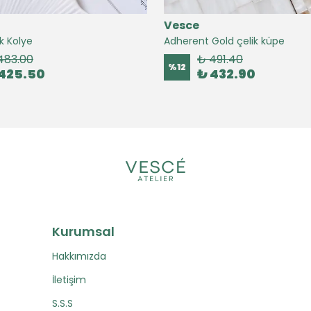
Vesce
k Kolye
Adherent Gold çelik küpe
483.00
₺ 491.40
%
12
425.50
₺ 432.90
Kurumsal
Hakkımızda
İletişim
S.S.S