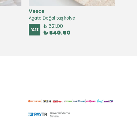
Vesce
Vesc
Agata Doğal taş kolye
Agate 
₺ 621.00
%
13
%
16
₺ 540.50