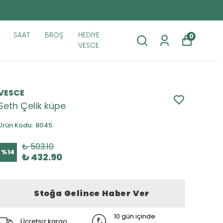
SAAT
BROŞ
HEDİYE
0
VESCE
VESCE
Seth Çelik küpe
Ürün Kodu
:
8045
₺ 503.10
%
14
₺ 432.90
Stoğa Gelince Haber Ver
10 gün içinde
Ücretsiz kargo