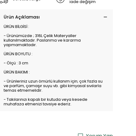
iade değişim
Ürün Açıklaması
ÜRÜN BİLGİSİ :
- Ürünümüzde ; 316L Çelik Materyaller
kullanılmaktadır. Paslanma ve kararma
yapmamaktadır.
ÜRÜN BOYUTU :
- Ölçü : 3 cm
ÜRÜN BAKIMI :
- Ürünleriniz uzun ömürlü kullanım için; çok fazla su
ve parfüm, çamaşır suyu vb. gibi kimyasal sıvılarla
temas etmemelidir.
- Takılarınızı kapalı bir kutuda veya kesede
muhafaza etmenizi tavsiye ederiz.
Yorum Yap