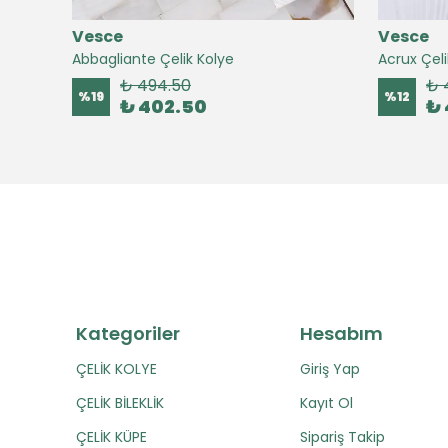
Vesce
Vesce
Abbagliante Çelik Kolye
Acrux Çeli
₺ 494.50
₺ 
%
19
%
12
₺ 402.50
₺ 
Kategoriler
Hesabım
ÇELİK KOLYE
Giriş Yap
ÇELİK BİLEKLİK
Kayıt Ol
ÇELİK KÜPE
Sipariş Takip