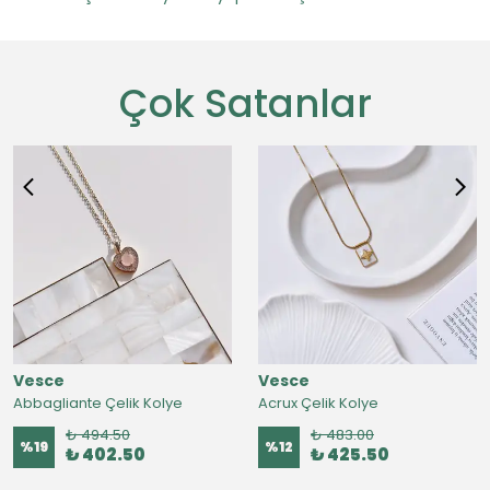
Çok Satanlar
Vesce
Vesce
Abbagliante Çelik Kolye
Acrux Çelik Kolye
₺ 494.50
₺ 483.00
%
19
%
12
₺ 402.50
₺ 425.50