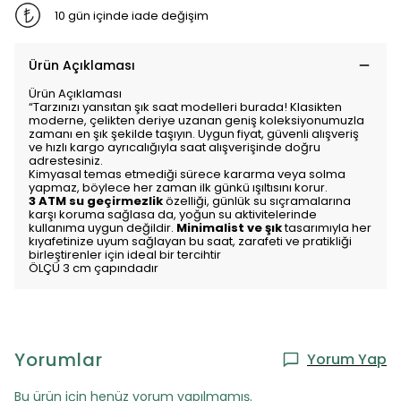
10 gün içinde iade değişim
Ürün Açıklaması
Ürün Açıklaması
“Tarzınızı yansıtan şık saat modelleri burada! Klasikten
moderne, çelikten deriye uzanan geniş koleksiyonumuzla
zamanı en şık şekilde taşıyın. Uygun fiyat, güvenli alışveriş
ve hızlı kargo ayrıcalığıyla saat alışverişinde doğru
adrestesiniz.
Kimyasal temas etmediği sürece kararma veya solma
yapmaz, böylece her zaman ilk günkü ışıltısını korur.
3 ATM su geçirmezlik
özelliği, günlük su sıçramalarına
karşı koruma sağlasa da, yoğun su aktivitelerinde
kullanıma uygun değildir.
Minimalist ve şık
tasarımıyla her
kıyafetinize uyum sağlayan bu saat, zarafeti ve pratikliği
birleştirenler için ideal bir tercihtir
ÖLÇÜ 3 cm çapındadır
Yorumlar
Yorum Yap
Bu ürün için henüz yorum yapılmamış.