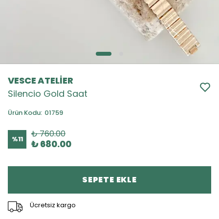
VESCE ATELİER
Silencio Gold Saat
Ürün Kodu
:
01759
₺ 760.00
%
11
₺ 680.00
SEPETE EKLE
Ücretsiz kargo