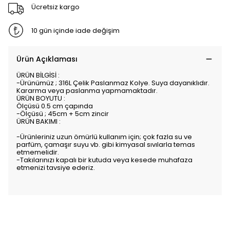
Ücretsiz kargo
10 gün içinde iade değişim
Ürün Açıklaması
ÜRÜN BİLGİSİ :
-Ürünümüz ; 316L Çelik Paslanmaz Kolye. Suya dayanıklıdır.
Kararma veya paslanma yapmamaktadır.
ÜRÜN BOYUTU :
Ölçüsü 0.5 cm çapında
-Ölçüsü ; 45cm + 5cm zincir
ÜRÜN BAKIMI :
-Ürünleriniz uzun ömürlü kullanım için; çok fazla su ve
parfüm, çamaşır suyu vb. gibi kimyasal sıvılarla temas
etmemelidir.
-Takılarınızı kapalı bir kutuda veya kesede muhafaza
etmenizi tavsiye ederiz.