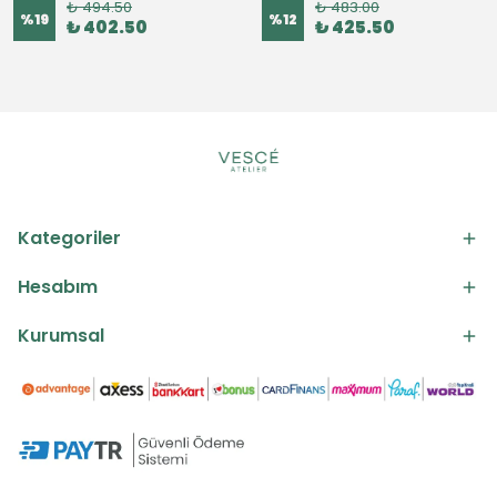
₺ 494.50
₺ 483.00
%
19
%
12
₺ 402.50
₺ 425.50
Kategoriler
Hesabım
Kurumsal