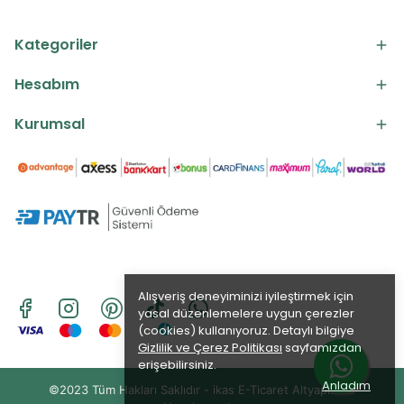
Kategoriler
Hesabım
Kurumsal
Alışveriş deneyiminizi iyileştirmek için
yasal düzenlemelere uygun çerezler
(cookies) kullanıyoruz. Detaylı bilgiye
Gizlilik ve Çerez Politikası
sayfamızdan
erişebilirsiniz.
Anladım
©2023 Tüm Hakları Saklıdır - ikas E-Ticaret
Altyapısı ile