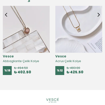
Vesce
Vesce
Abbagliante Çelik Kolye
Acrux Çelik Kolye
₺ 494.50
₺ 483.00
%
19
%
12
₺ 402.50
₺ 425.50