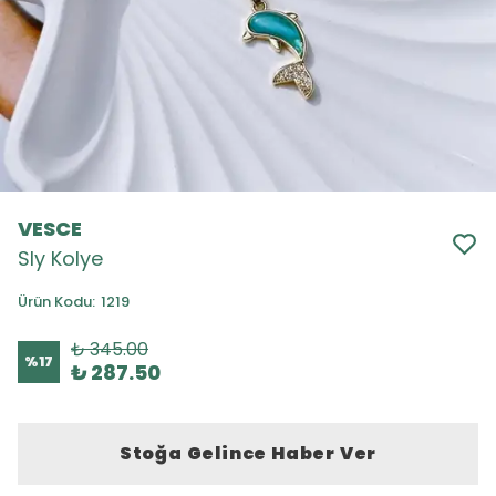
VESCE
Sly Kolye
Ürün Kodu
:
1219
₺ 345.00
%
17
₺ 287.50
Stoğa Gelince Haber Ver