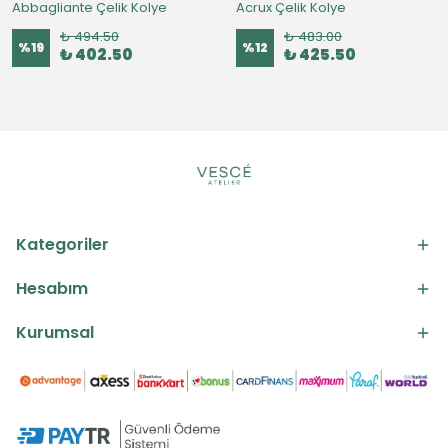
Abbagliante Çelik Kolye
Acrux Çelik Kolye
₺ 494.50
₺ 483.00
%
19
%
12
₺ 402.50
₺ 425.50
Kategoriler
Hesabım
Kurumsal