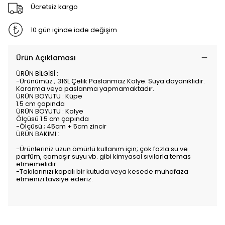
Ücretsiz kargo
10 gün içinde iade değişim
Ürün Açıklaması
ÜRÜN BİLGİSİ :
-Ürünümüz ; 316L Çelik Paslanmaz Kolye. Suya dayanıklıdır.
Kararma veya paslanma yapmamaktadır.
ÜRÜN BOYUTU : Küpe
1.5 cm çapında
ÜRÜN BOYUTU : Kolye
Ölçüsü 1.5 cm çapında
-Ölçüsü ; 45cm + 5cm zincir
ÜRÜN BAKIMI :
-Ürünleriniz uzun ömürlü kullanım için; çok fazla su ve
parfüm, çamaşır suyu vb. gibi kimyasal sıvılarla temas
etmemelidir.
-Takılarınızı kapalı bir kutuda veya kesede muhafaza
etmenizi tavsiye ederiz.