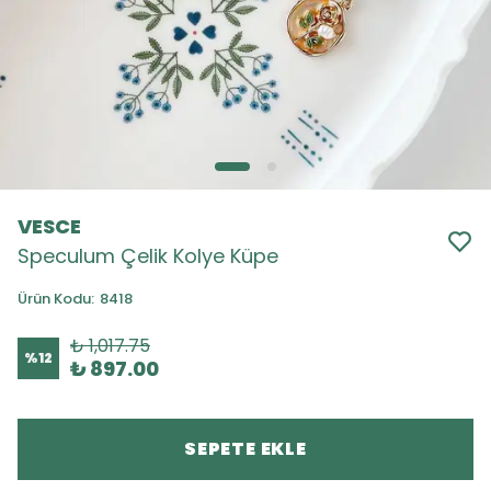
VESCE
Speculum Çelik Kolye Küpe
Ürün Kodu
:
8418
₺ 1,017.75
%
12
₺ 897.00
SEPETE EKLE