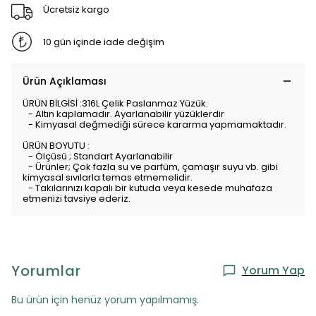
Ücretsiz kargo
10 gün içinde iade değişim
Ürün Açıklaması
ÜRÜN BİLGİSİ :316L Çelik Paslanmaz Yüzük.
- Altın kaplamadır. Ayarlanabilir yüzüklerdir
- Kimyasal değmediği sürece kararma yapmamaktadır.
ÜRÜN BOYUTU :
- Ölçüsü ; Standart Ayarlanabilir
- Ürünler; Çok fazla su ve parfüm, çamaşır suyu vb. gibi
kimyasal sıvılarla temas etmemelidir.
- Takılarınızı kapalı bir kutuda veya kesede muhafaza
etmenizi tavsiye ederiz.
Yorumlar
Yorum Yap
Bu ürün için henüz yorum yapılmamış.