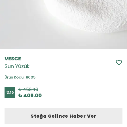
VESCE
Sun Yüzük
Ürün Kodu
:
8005
₺ 452.40
%
10
₺ 406.00
Stoğa Gelince Haber Ver