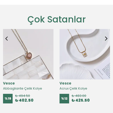
Çok Satanlar
Vesce
Vesce
Abbagliante Çelik Kolye
Acrux Çelik Kolye
₺ 494.50
₺ 483.00
%
19
%
12
₺ 402.50
₺ 425.50