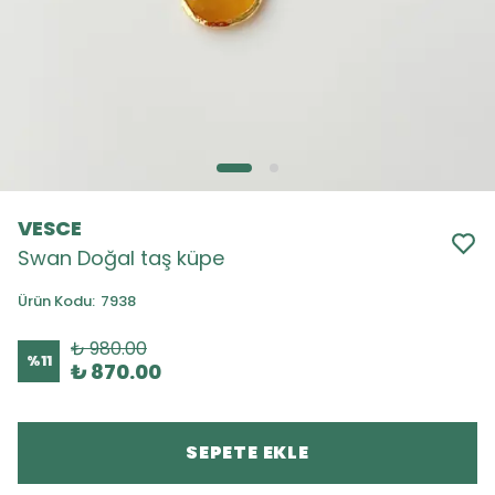
VESCE
Swan Doğal taş küpe
Ürün Kodu
:
7938
₺ 980.00
%
11
₺ 870.00
SEPETE EKLE