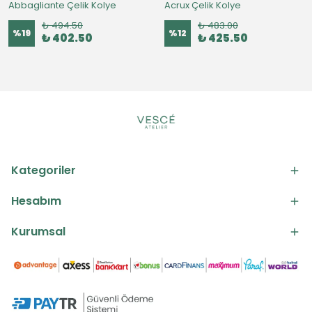
Abbagliante Çelik Kolye
Acrux Çelik Kolye
₺ 494.50
₺ 483.00
%
19
%
12
₺ 402.50
₺ 425.50
Kategoriler
Hesabım
Kurumsal