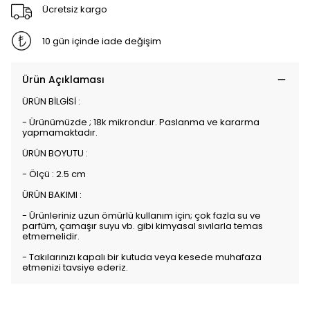
Ücretsiz kargo
10 gün içinde iade değişim
Ürün Açıklaması
ÜRÜN BİLGİSİ :
- Ürünümüzde ; 18k mikrondur. Paslanma ve kararma
yapmamaktadır.
ÜRÜN BOYUTU :
- Ölçü : 2.5 cm
ÜRÜN BAKIMI :
- Ürünleriniz uzun ömürlü kullanım için; çok fazla su ve
parfüm, çamaşır suyu vb. gibi kimyasal sıvılarla temas
etmemelidir.
- Takılarınızı kapalı bir kutuda veya kesede muhafaza
etmenizi tavsiye ederiz.