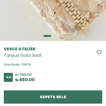
VESCE ATELİER
Tanyus Gold Saat
Ürün Kodu
:
01878
₺ 760.00
%
11
₺ 680.00
SEPETE EKLE