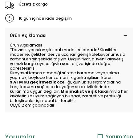
Ücretsiz kargo
10 gün içinde iade değişim
Ürün Açıklaması
Ürün Açıklaması
“Tarzınızı yansıtan şık saat modelleri burada! Klasikten
moderne, çelikten deriye uzanan geniş koleksiyonumuzla
zamanı en şık şekilde taşıyın. Uygun fiyat, güvenli alışveriş
ve hızlı kargo ayrıcalığıyla saat alışverişinde doğru
adrestesiniz.
Kimyasal temas etmediği sürece kararma veya solma
yapmaz, böylece her zaman ilk günkü ışıltısını korur.
3 ATM su geçirmezlik
özelliği, günlük su sıçramalarına
karşı koruma sağlasa da, yoğun su aktivitelerinde
kullanıma uygun değildir.
Minimalist ve şık
tasarımıyla her
kıyafetinize uyum sağlayan bu saat, zarafeti ve pratikliği
birleştirenler için ideal bir tercihtir
ÖLÇÜ 2 cm çapındadır
Yorumlar
Yorum Yap