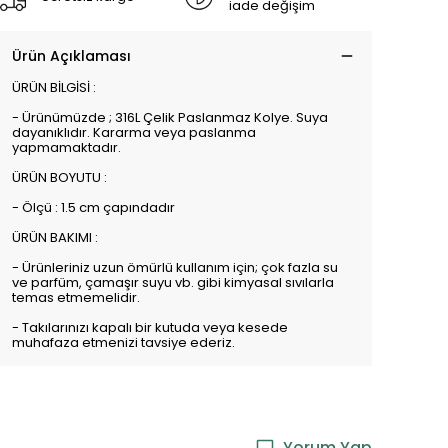
iade değişim
Ürün Açıklaması
ÜRÜN BİLGİSİ :
- Ürünümüzde ; 316L Çelik Paslanmaz Kolye. Suya
dayanıklıdır. Kararma veya paslanma
yapmamaktadır.
ÜRÜN BOYUTU :
- Ölçü : 1.5 cm çapındadır
ÜRÜN BAKIMI :
- Ürünleriniz uzun ömürlü kullanım için; çok fazla su
ve parfüm, çamaşır suyu vb. gibi kimyasal sıvılarla
temas etmemelidir.
- Takılarınızı kapalı bir kutuda veya kesede
muhafaza etmenizi tavsiye ederiz.
Yorum Yap