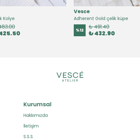
Vesce
k Kolye
Adherent Gold çelik küpe
483.00
₺ 491.40
%
12
425.50
₺ 432.90
Kurumsal
Hakkımızda
İletişim
S.S.S