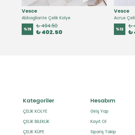
Vesce
Vesce
Abbagliante Çelik Kolye
Acrux Çeli
₺ 494.50
₺ 
%
19
%
12
₺ 402.50
₺ 
Kategoriler
Hesabım
ÇELİK KOLYE
Giriş Yap
ÇELİK BİLEKLİK
Kayıt Ol
ÇELİK KÜPE
Sipariş Takip