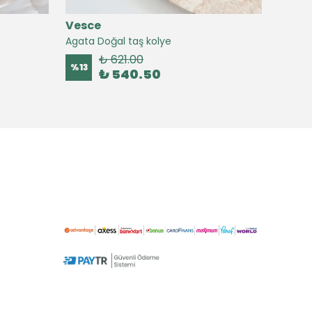
Vesce
Vesc
Agata Doğal taş kolye
Agate 
₺ 621.00
%
13
%
16
₺ 540.50