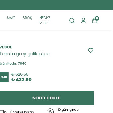
SAAT
BROŞ
HEDİYE
0
VESCE
VESCE
Tenuta grey çelik küpe
Ürün Kodu
:
7840
₺ 526.50
%
18
₺ 432.90
SEPETE EKLE
10 gün içinde
Ücretsiz kargo