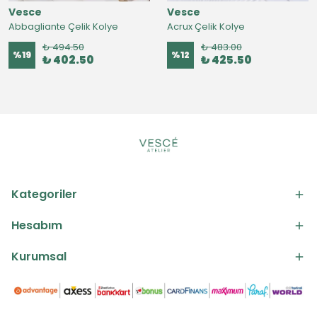
Vesce
Vesce
Abbagliante Çelik Kolye
Acrux Çelik Kolye
₺ 494.50
₺ 483.00
%
19
%
12
₺ 402.50
₺ 425.50
Kategoriler
Hesabım
Kurumsal