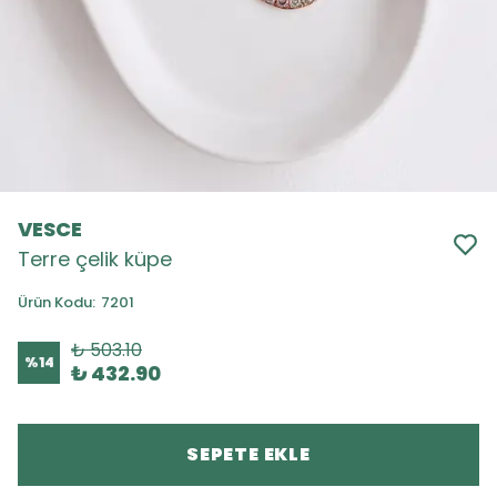
VESCE
Terre çelik küpe
Ürün Kodu
:
7201
₺ 503.10
%
14
₺ 432.90
SEPETE EKLE