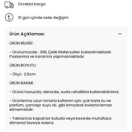
Ücretsiz kargo
10 gün içinde iade değişim
Ürün Açıklaması
ÜRÜN BİLGİSİ :
- Ürünümüzde ; 316L Çelik Materyaller kullanılmaktadır.
Paslanma ve kararma yapmamaktadır.
ÜRÜN BOYUTU :
- Ölçü : 2,5cm
ÜRÜN BAKIMI :
- Ürünü havuzda, denizde, suda rahatlıkla kullanabilirsiniz.
- Ürünleriniz uzun ömürlü kullanım için; çok fazla su ve
parfüm, çamaşır suyu vb. gibi kimyasal sıvılarla temas
etmemelidir.
- Takılarınızı kapalı bir kutuda veya kesede muhafaza
etmenizi tavsiye ederiz.