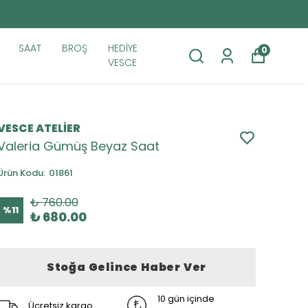
SAAT
BROŞ
HEDİYE
0
VESCE
VESCE ATELİER
Valeria Gümüş Beyaz Saat
Ürün Kodu
:
01861
₺ 760.00
%
11
₺ 680.00
Stoğa Gelince Haber Ver
10 gün içinde
Ücretsiz kargo