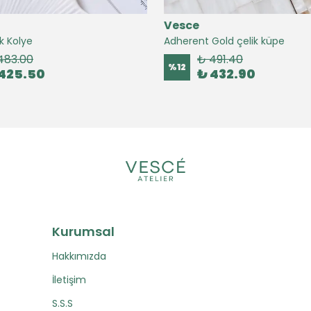
Vesce
k Kolye
Adherent Gold çelik küpe
483.00
₺ 491.40
%
12
425.50
₺ 432.90
Kurumsal
Hakkımızda
İletişim
S.S.S