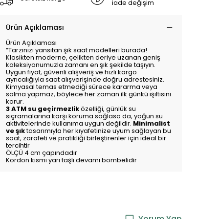
iade değişim
Ürün Açıklaması
Ürün Açıklaması
“Tarzınızı yansıtan şık saat modelleri burada!
Klasikten moderne, çelikten deriye uzanan geniş
koleksiyonumuzla zamanı en şık şekilde taşıyın.
Uygun fiyat, güvenli alışveriş ve hızlı kargo
ayrıcalığıyla saat alışverişinde doğru adrestesiniz.
Kimyasal temas etmediği sürece kararma veya
solma yapmaz, böylece her zaman ilk günkü ışıltısını
korur.
3 ATM su geçirmezlik
özelliği, günlük su
sıçramalarına karşı koruma sağlasa da, yoğun su
aktivitelerinde kullanıma uygun değildir.
Minimalist
ve şık
tasarımıyla her kıyafetinize uyum sağlayan bu
saat, zarafeti ve pratikliği birleştirenler için ideal bir
tercihtir
ÖLÇÜ 4 cm çapındadır
Kordon kısmı yarı taşlı devamı bombelidir
Yorum Yap