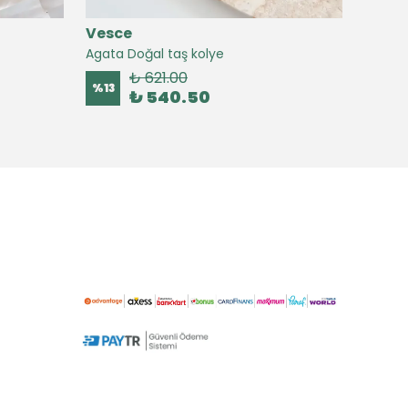
Vesce
Vesc
Agata Doğal taş kolye
Agate 
₺ 621.00
%
13
%
16
₺ 540.50