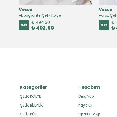
Vesce
Vesce
Abbagliante Çelik Kolye
Acrux Çeli
₺ 494.50
₺ 
%
19
%
12
₺ 402.50
₺ 
Kategoriler
Hesabım
ÇELİK KOLYE
Giriş Yap
ÇELİK BİLEKLİK
Kayıt Ol
ÇELİK KÜPE
Sipariş Takip