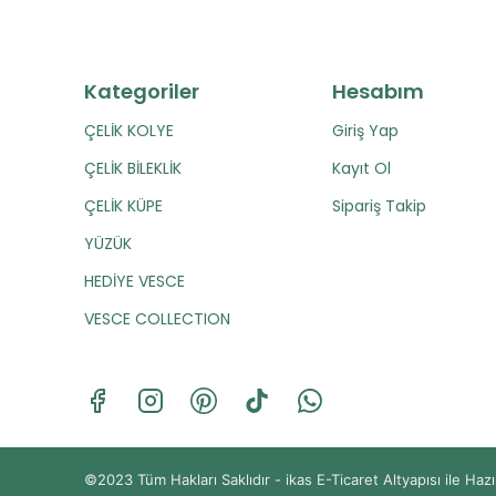
Kategoriler
Hesabım
ÇELİK KOLYE
Giriş Yap
ÇELİK BİLEKLİK
Kayıt Ol
ÇELİK KÜPE
Sipariş Takip
YÜZÜK
HEDİYE VESCE
VESCE COLLECTION
©2023 Tüm Hakları Saklıdır - ikas E-Ticaret
Altyapısı ile Hazı