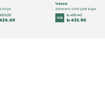
Vesce
k Kolye
Adherent Gold çelik küpe
483.00
₺ 491.40
%
12
425.50
₺ 432.90