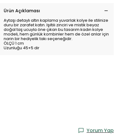
Ürün Açıklaması
Aytaşı detaylı altın kaplama yuvarlak kolye ile stilinize
duru bir zarafet katın. Işıltılı zinciri ve mistik beyaz
doğal taş ucuyla öne çıkan bu tasarım kadın kolye
modeli, hem günlük kombinler hem de özel anlar için
narin bir hediyelik takı seçeneğidir.
ÖLÇÜ 1 cm
Uzunluğu 45+5 dir
Yorum Yap