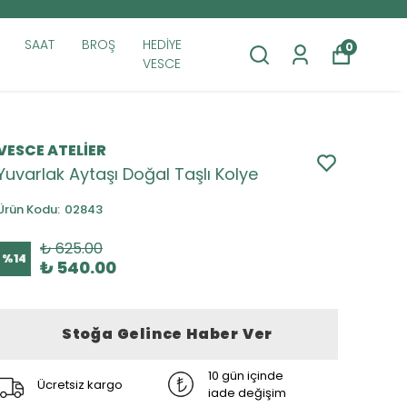
SAAT
BROŞ
HEDİYE
0
VESCE
VESCE ATELİER
Yuvarlak Aytaşı Doğal Taşlı Kolye
Ürün Kodu
:
02843
₺ 625.00
%
14
₺ 540.00
Stoğa Gelince Haber Ver
10 gün içinde
Ücretsiz kargo
iade değişim