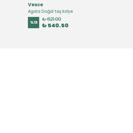
Vesce
Vesc
Agata Doğal taş kolye
Agate 
₺ 621.00
%
13
%
16
₺ 540.50