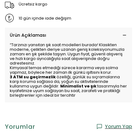
Ücretsiz kargo
10 gün içinde iade değişim
Ürün Açıklaması
“Tarzınızı yansıtan şık saat modelleri burada! Klasikten
moderne, çelikten deriye uzanan geniş koleksiyonumuzla
zamanı en şık şekilde taşıyın. Uygun fiyat, güvenli alışveriş
ve hızlı kargo ayrıcalığıyla saat alışverişinde doğru
adrestesiniz.
Kimyasal temas etmediği sürece kararma veya solma
yapmaz, böylece her zaman ilk günkü ışıltısını korur.
3 ATM su geçirmezlik
özelliği, günlük su sıçramalarına
karşı koruma sağlasa da, yoğun su aktivitelerinde
kullanıma uygun değildir.
Minimalist ve şık
tasarımıyla her
kıyafetinize uyum sağlayan bu saat, zarafeti ve pratikliği
birleştirenler için ideal bir tercihtir
Yorumlar
Yorum Yap