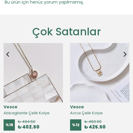
Bu ürün için henüz yorum yapılmamış.
Çok Satanlar
Vesce
Vesce
Abbagliante Çelik Kolye
Acrux Çelik Kolye
₺ 494.50
₺ 483.00
%
19
%
12
₺ 402.50
₺ 425.50