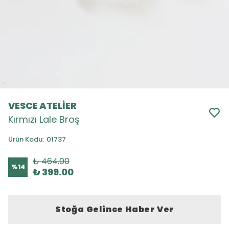
VESCE ATELİER
Kırmızı Lale Broş
Ürün Kodu
:
01737
₺ 464.00
%
14
₺ 399.00
Stoğa Gelince Haber Ver