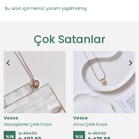
Bu ürün için henüz yorum yapılmamış.
Çok Satanlar
Vesce
Vesce
Abbagliante Çelik Kolye
Acrux Çelik Kolye
₺ 494.50
₺ 483.00
%
19
%
12
₺ 402.50
₺ 425.50