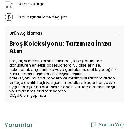
Ücretsiz kargo
10 gün içinde iade değişim
Ürün Açıklaması
Broş Koleksiyonu: Tarzınıza İmza
Atın
Broşlar, sade bir kombini anında şık bir görünüme
dönüştüren en etkili aksesuarlardır. Elbiselerinize,
ceketlerinize, şallarınıza veya çantalarınıza ekleyeceğiniz
zarif bir dokunuşla tarzınızı kişiselleştirin.
Koleksiyonumuzda, modern ve minimalist tasarımlardan,
vintage esintili, taşlı ve figürlü modellere kadar her zevke
uygun broşlar bulabilirsiniz. Kendinizi ifade etmenin en şık
yolu olan broşlarla fark yaratın.
ÖLÇÜ 6 cm çapında
Yorumlar
Yorum Yap